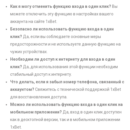
Как я могу отменить функцию входа в один клик?
Вы
можете отключить эту функцию в настройках вашего
аккаунта на сайте 1xBet.
Безопасно ли использовать функцию входа в один
клик?
Да, если вы соблюдаете основные меры
предосторожности и не используете данную функцию на
чужих устройствах.
Необходим ли доступ к интернету для входа в один
клик?
Да, для использования этой функции необходим
стабильный доступ к интернету.
Что делать, если я забыл номер телефона, связанный с
аккаунтом?
Свяжитесь с технической поддержкой 1xBet
для восстановления доступа.
Можно ли использовать функцию входа в один клик на
мобильном приложении?
Да, вход в один клик доступен
как в десктопной версии, так и в мобильном приложении
1xBet.