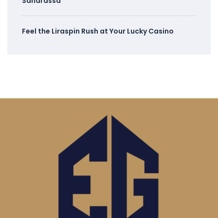
Saharassa
Feel the Liraspin Rush at Your Lucky Casino