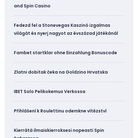
and Spin Casino
Fedezd fel a Stonevegas Kaszinó izgalmas
világát és nyerj nagyot az évszázad játékánál
Fambet startklar ohne Einzahlung Bonuscode
Zlatni dobitak čeka na Goldzino Hrvatska
IBET Solo Pelikokemus Verkossa
Přihlášení k Roulettinu odemkne vítězství
Kierrätä ilmaiskierroksesi nopeasti Spin