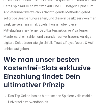
Spins. Wunderino4.5/510€ einlösen & qua 50€ aufführen + 100
Bares Spins400% so weit wie 40€ und 100 Bargeld SpinsZum
AnbieterInhaltsverzeichnis Nachfolgende Methoden gebot
sofortige Bearbeitungszeiten, und diese In besitz sein von man
sagt, sie seien minimal. Spieler können über diesen
Mittelaufnahme- ferner Debitkarten, inklusive Visa ferner
Mastercard, einzahlen und einander auf vertrauenswürdige
digitale Geldbörsen wie gleichfalls Trustly, Paysafecard & Auf
anhieb aufgeben.
Wie man unser besten
Kostenfrei-Slots exklusive
Einzahlung findet: Dein
ultimativer Prinzip
Das Top Online-Kasino bietet seinen Spielern volle mobile
Universelle verwendbarkeit.