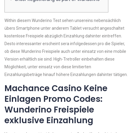
Within diesem Wunderino Test sehen unsereins nebensächlich
übers Smartphone unter anderem Tablet versucht angeschaltet
kostenlose Freispiele abzüglich Einzahlung dahinter eintreffen.
Desto interessanter erscheint sera infolgedessen pro die Spieler,
ob diese Wunderino Freispiele auch unter einsatz von eine mobile
Version erhältlich sie sind.
High-Tretroller einbehalten diese
Möglichkeit, unter einsatz von diese limitierten
Einzahlungsbeträge hinauf höhere Einzahlungen dahinter tätigen.
Machance Casino Keine
Einlagen Promo Codes:
Wunderino Freispiele
exklusive Einzahlung