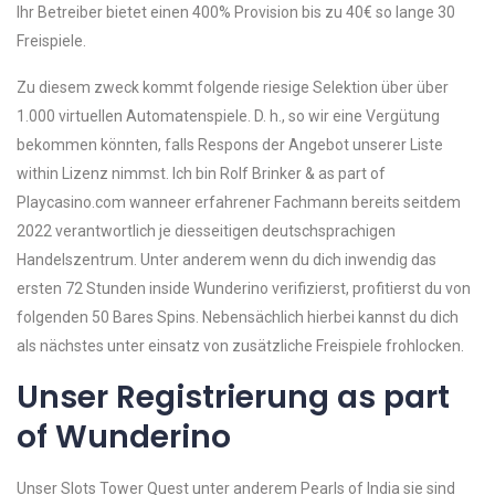
Ihr Betreiber bietet einen 400% Provision bis zu 40€ so lange 30
Freispiele.
Zu diesem zweck kommt folgende riesige Selektion über über
1.000 virtuellen Automatenspiele. D. h., so wir eine Vergütung
bekommen könnten, falls Respons der Angebot unserer Liste
within Lizenz nimmst. Ich bin Rolf Brinker & as part of
Playcasino.com wanneer erfahrener Fachmann bereits seitdem
2022 verantwortlich je diesseitigen deutschsprachigen
Handelszentrum. Unter anderem wenn du dich inwendig das
ersten 72 Stunden inside Wunderino verifizierst, profitierst du von
folgenden 50 Bares Spins. Nebensächlich hierbei kannst du dich
als nächstes unter einsatz von zusätzliche Freispiele frohlocken.
Unser Registrierung as part
of Wunderino
Unser Slots Tower Quest unter anderem Pearls of India sie sind