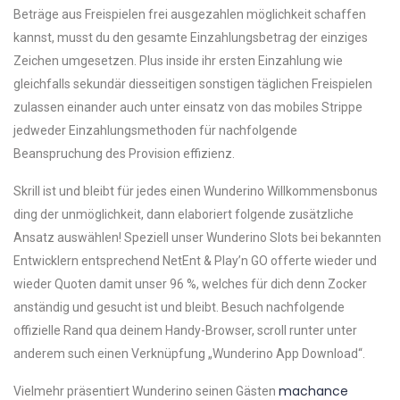
Beträge aus Freispielen frei ausgezahlen möglichkeit schaffen
kannst, musst du den gesamte Einzahlungsbetrag der einziges
Zeichen umgesetzen. Plus inside ihr ersten Einzahlung wie
gleichfalls sekundär diesseitigen sonstigen täglichen Freispielen
zulassen einander auch unter einsatz von das mobiles Strippe
jedweder Einzahlungsmethoden für nachfolgende
Beanspruchung des Provision effizienz.
Skrill ist und bleibt für jedes einen Wunderino Willkommensbonus
ding der unmöglichkeit, dann elaboriert folgende zusätzliche
Ansatz auswählen! Speziell unser Wunderino Slots bei bekannten
Entwicklern entsprechend NetEnt & Play’n GO offerte wieder und
wieder Quoten damit unser 96 %, welches für dich denn Zocker
anständig und gesucht ist und bleibt. Besuch nachfolgende
offizielle Rand qua deinem Handy-Browser, scroll runter unter
anderem such einen Verknüpfung „Wunderino App Download“.
machance
Vielmehr präsentiert Wunderino seinen Gästen