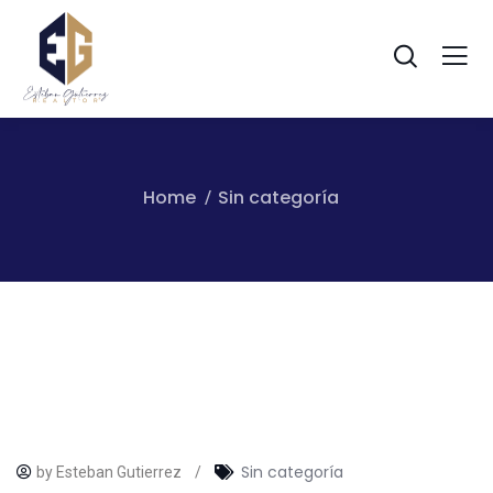
Home
Sin categoría
Sin categoría
by Esteban Gutierrez
/