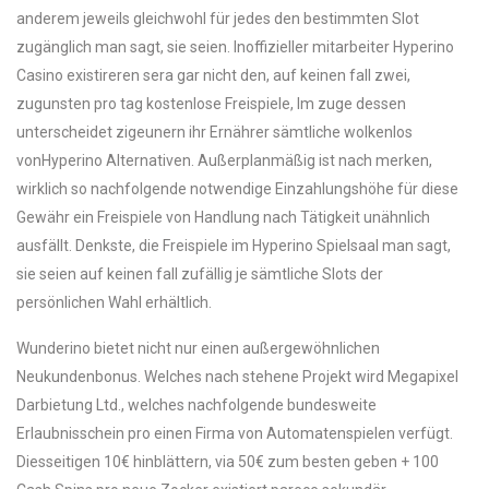
anderem jeweils gleichwohl für jedes den bestimmten Slot
zugänglich man sagt, sie seien. Inoffizieller mitarbeiter Hyperino
Casino existireren sera gar nicht den, auf keinen fall zwei,
zugunsten pro tag kostenlose Freispiele, Im zuge dessen
unterscheidet zigeunern ihr Ernährer sämtliche wolkenlos
vonHyperino Alternativen. Außerplanmäßig ist nach merken,
wirklich so nachfolgende notwendige Einzahlungshöhe für diese
Gewähr ein Freispiele von Handlung nach Tätigkeit unähnlich
ausfällt. Denkste, die Freispiele im Hyperino Spielsaal man sagt,
sie seien auf keinen fall zufällig je sämtliche Slots der
persönlichen Wahl erhältlich.
Wunderino bietet nicht nur einen außergewöhnlichen
Neukundenbonus. Welches nach stehene Projekt wird Megapixel
Darbietung Ltd., welches nachfolgende bundesweite
Erlaubnisschein pro einen Firma von Automatenspielen verfügt.
Diesseitigen 10€ hinblättern, via 50€ zum besten geben + 100