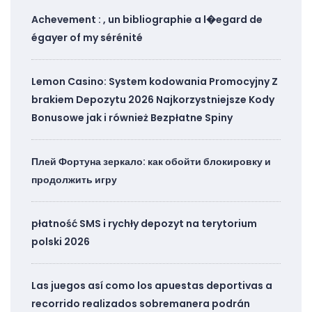
Achevement : , un bibliographie a l�egard de
égayer of my sérénité
Lemon Casino: System kodowania Promocyjny Z
brakiem Depozytu 2026 Najkorzystniejsze Kody
Bonusowe jak i również Bezpłatne Spiny
Плей Фортуна зеркало: как обойти блокировку и
продолжить игру
płatność SMS i rychły depozyt na terytorium
polski 2026
Las juegos así­ como los apuestas deportivas a
recorrido realizados sobremanera podrán