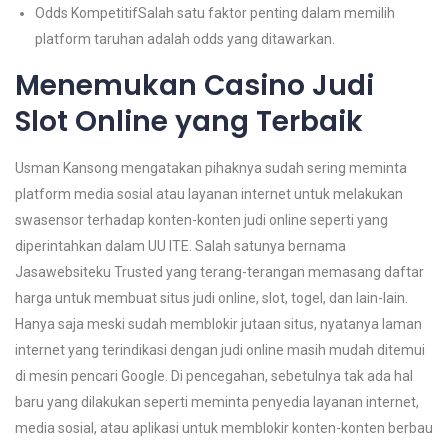
Odds KompetitifSalah satu faktor penting dalam memilih
platform taruhan adalah odds yang ditawarkan.
Menemukan Casino Judi
Slot Online yang Terbaik
Usman Kansong mengatakan pihaknya sudah sering meminta
platform media sosial atau layanan internet untuk melakukan
swasensor terhadap konten-konten judi online seperti yang
diperintahkan dalam UU ITE. Salah satunya bernama
Jasawebsiteku Trusted yang terang-terangan memasang daftar
harga untuk membuat situs judi online, slot, togel, dan lain-lain.
Hanya saja meski sudah memblokir jutaan situs, nyatanya laman
internet yang terindikasi dengan judi online masih mudah ditemui
di mesin pencari Google. Di pencegahan, sebetulnya tak ada hal
baru yang dilakukan seperti meminta penyedia layanan internet,
media sosial, atau aplikasi untuk memblokir konten-konten berbau