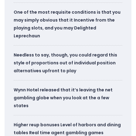
One of the most requisite conditions is that you
may simply obvious that it Incentive from the
playing slots, and you may Delighted
Leprechaun
Needless to say, though, you could regard this
style of proportions out of individual position
alternatives upfront to play
Wynn Hotel released that it’s leaving the net
gambling globe when you look at the a few
states
Higher reup bonuses Level of harbors and dining
tables Real time agent gambling games