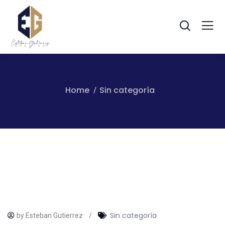
Home
Sin categoría
Sin categoría
by Esteban Gutierrez
/