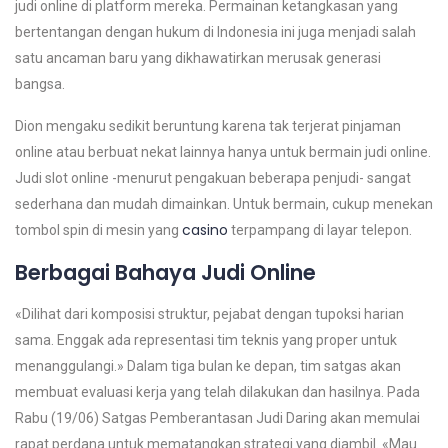
judi online di platform mereka. Permainan ketangkasan yang
bertentangan dengan hukum di Indonesia ini juga menjadi salah
satu ancaman baru yang dikhawatirkan merusak generasi
bangsa.
Dion mengaku sedikit beruntung karena tak terjerat pinjaman
online atau berbuat nekat lainnya hanya untuk bermain judi online.
Judi slot online -menurut pengakuan beberapa penjudi- sangat
sederhana dan mudah dimainkan. Untuk bermain, cukup menekan
casino
tombol spin di mesin yang
terpampang di layar telepon.
Berbagai Bahaya Judi Online
«Dilihat dari komposisi struktur, pejabat dengan tupoksi harian
sama. Enggak ada representasi tim teknis yang proper untuk
menanggulangi.» Dalam tiga bulan ke depan, tim satgas akan
membuat evaluasi kerja yang telah dilakukan dan hasilnya. Pada
Rabu (19/06) Satgas Pemberantasan Judi Daring akan memulai
rapat perdana untuk mematangkan strategi yang diambil. «Mau