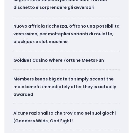
dischetto e sorprendere gli avversari
Nuovo affriola ricchezza, offrono una possibilita
vastissima, per molteplici varianti di roulette,
blackjack e slot machine
GoldBet Casino Where Fortune Meets Fun
Members keeps big date to simply accept the
main benefit immediately after they is actually
awarded
Alcune razionalita che troviamo nei suoi giochi
(Goddess Wilds, God Fight!