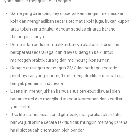
yang diblokir mengalir ke 20 negara.
Game yang dirancang Fey dioperasikan dengan memasukan
koin dan menghasilkan secara otomatis koin juga, bukan kupon
atau token yang ditukar dengan segelas bir atau barang
dagangan lainnya.
Pemerintah perlu memastikan bahwa platform judi online
beroperasi secara legal dan diawasi dengan baik untuk
mencegah praktik curang dan melindungi konsumen.
Dengan dukungan pelanggan 24/7 dan berbagai metode
pembayaran yang mudah, 1xbet menjadi pilihan utama bagi
banyak pemain di Indonesia.
Lisensi ini menunjukkan bahwa situs tersebut diawasi oleh
badan resmi dan mengikuti standar keamanan dan keadilan
yang ketat.
Jika literasi finansial dan digital baik, masyarakat akan tahu
bahwa judi online secara teknis tidak mungkin menang karena
hasil slot sudah ditentukan oleh bandar.