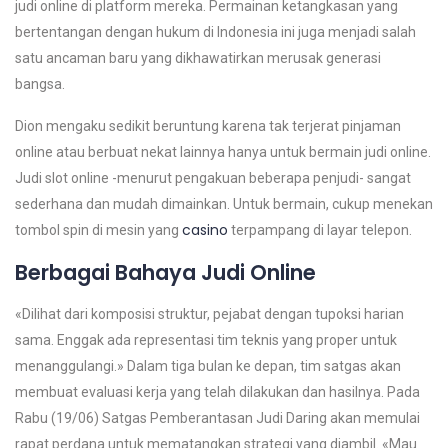
judi online di platform mereka. Permainan ketangkasan yang
bertentangan dengan hukum di Indonesia ini juga menjadi salah
satu ancaman baru yang dikhawatirkan merusak generasi
bangsa.
Dion mengaku sedikit beruntung karena tak terjerat pinjaman
online atau berbuat nekat lainnya hanya untuk bermain judi online.
Judi slot online -menurut pengakuan beberapa penjudi- sangat
sederhana dan mudah dimainkan. Untuk bermain, cukup menekan
casino
tombol spin di mesin yang
terpampang di layar telepon.
Berbagai Bahaya Judi Online
«Dilihat dari komposisi struktur, pejabat dengan tupoksi harian
sama. Enggak ada representasi tim teknis yang proper untuk
menanggulangi.» Dalam tiga bulan ke depan, tim satgas akan
membuat evaluasi kerja yang telah dilakukan dan hasilnya. Pada
Rabu (19/06) Satgas Pemberantasan Judi Daring akan memulai
rapat perdana untuk mematangkan strategi yang diambil. «Mau