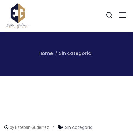
Home
Sin categoría
Sin categoría
by Esteban Gutierrez
/