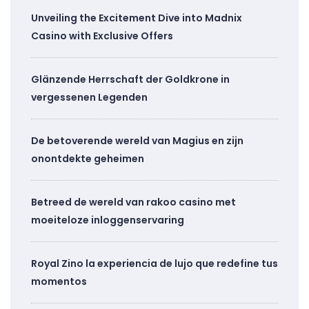
Unveiling the Excitement Dive into Madnix
Casino with Exclusive Offers
Glänzende Herrschaft der Goldkrone in
vergessenen Legenden
De betoverende wereld van Magius en zijn
onontdekte geheimen
Betreed de wereld van rakoo casino met
moeiteloze inloggenservaring
Royal Zino la experiencia de lujo que redefine tus
momentos