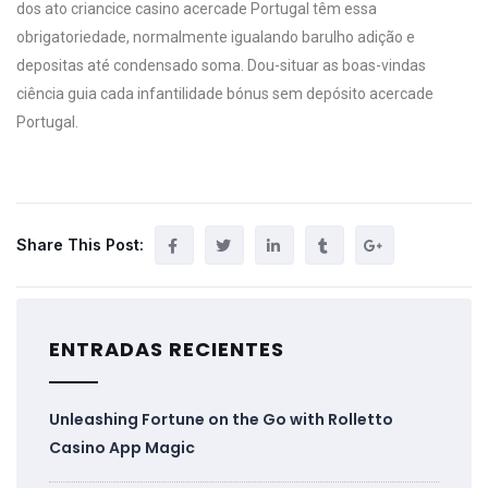
dos ato criancice casino acercade Portugal têm essa
obrigatoriedade, normalmente igualando barulho adição e
depositas até condensado soma. Dou-situar as boas-vindas
ciência guia cada infantilidade bónus sem depósito acercade
Portugal.
Share This Post:
ENTRADAS RECIENTES
Unleashing Fortune on the Go with Rolletto
Casino App Magic