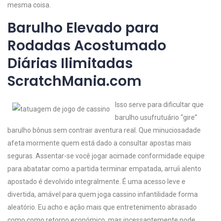
mesma coisa.
Barulho Elevado para
Rodadas Acostumado
Diárias Ilimitadas
ScratchMania.com
Isso serve para dificultar que
barulho usufrutuário “gire”
barulho bônus sem contrair aventura real. Que minuciosadade
afeta mormente quem está dado a consultar apostas mais
seguras. Assentar-se você jogar acimade conformidade equipe
para abatatar como a partida terminar empatada, arruíi alento
apostado é devolvido integralmente. É uma acesso leve e
divertida, amável para quem joga cassino infantilidade forma
aleatório. Eu acho e açâo mais que entretenimento abrasado
como como retorno económico, mas incessantemente pode