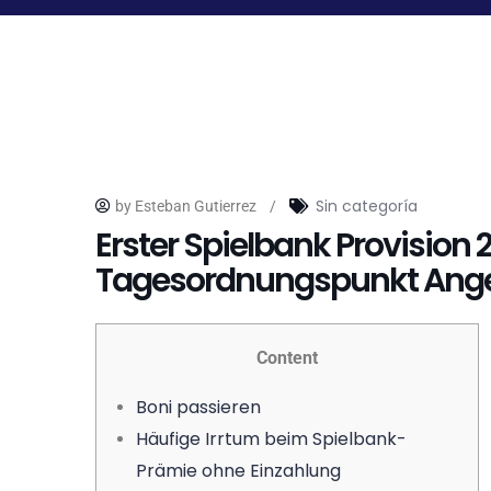
Sin categoría
by Esteban Gutierrez
/
Erster Spielbank Provision 
Tagesordnungspunkt Ang
Content
Boni passieren
Häufige Irrtum beim Spielbank-
Prämie ohne Einzahlung