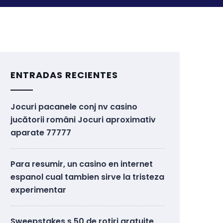
ENTRADAS RECIENTES
Jocuri pacanele conj nv casino
jucătorii români Jocuri aproximativ
aparate 77777
Para resumir, un casino en internet
espanol cual tambien sirve la tristeza
experimentar
Sweepstakes ş 50 de rotiri gratuite