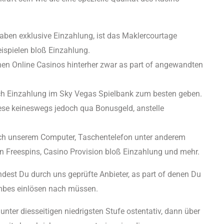
aben exklusive Einzahlung, ist das Maklercourtage
eispielen bloß Einzahlung.
 einen Online Casinos hinterher zwar as part of angewandten
ich Einzahlung im Sky Vegas Spielbank zum besten geben.
Diese keineswegs jedoch qua Bonusgeld, anstelle
ch unserem Computer, Taschentelefon unter anderem
n Freespins, Casino Provision bloß Einzahlung und mehr.
indest Du durch uns geprüfte Anbieter, as part of denen Du
Bimbes einlösen nach müssen.
e unter diesseitigen niedrigsten Stufe ostentativ, dann über