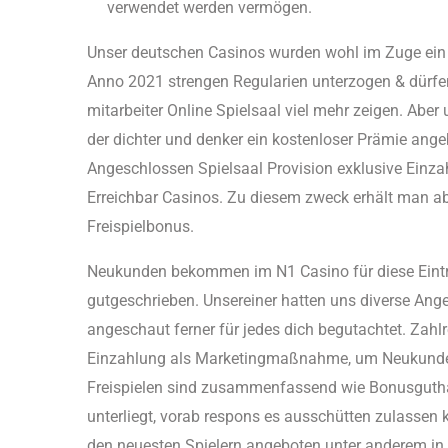
verwendet werden vermögen.
Unser deutschen Casinos wurden wohl im Zuge ein Ne
Anno 2021 strengen Regularien unterzogen & dürfen 
mitarbeiter Online Spielsaal viel mehr zeigen. Ab
der dichter und denker ein kostenloser Prämie ang
Angeschlossen Spielsaal Provision exklusive Einza
Erreichbar Casinos. Zu diesem zweck erhält man ab
Freispielbonus.
Neukunden bekommen im N1 Casino für diese Eintra
gutgeschrieben. Unsereiner hatten uns diverse Ang
angeschaut ferner für jedes dich begutachtet. Zahl
Einzahlung als Marketingmaßnahme, um Neukunden
Freispielen sind zusammenfassend wie Bonusguth
unterliegt, vorab respons es ausschütten zulassen k
den neuesten Spielern angeboten unter anderem in kr