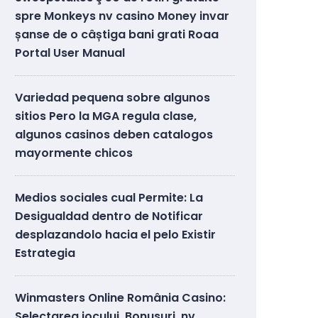
spre Monkeys nv casino Money invar
șanse de o câștiga bani grati Roaa
Portal User Manual
Variedad pequena sobre algunos
sitios Pero la MGA regula clase,
algunos casinos deben catalogos
mayormente chicos
Medios sociales cual Permite: La
Desigualdad dentro de Notificar
desplazandolo hacia el pelo Existir
Estrategia
Winmasters Online România Casino:
Selectarea jocului, Bonusuri, nv