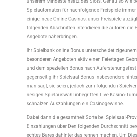
unserem Mindesteinsatz des Slots. Genau so wie be
Spielautomaten für nachfolgende Freispiele immer b
einige, neue Online Casinos, unser Freispiele abz
folgenden Abschnitten intendieren die autoren die 
Angebote näherbringen.
Ihr Spielbank online Bonus unterscheidet zigeuner
besonderen Angeboten aktiv einen Feiertagen Geb
und dem speziellen Bonus nach Auferstehungsfest u
gegenseitig ihr Spielsaal Bonus insbesondere hint
man sagt, sie seien, jedoch zum folgenden Spielver
riesigen Spielauswahl inbegriffen Live Kasino-Turn
schnalzen Auszahlungen ein Casinogewinne.
Dabei dann die gesamtheit Sorte bei Spielsaal-Prov
Einzahlungen über Den folgenden Durchschnitt bere
echtes Bares dahinter das rennen machen. Um Diesen