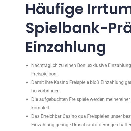
Häufige Irrtu
Spielbank-Pr
Einzahlung
Nachträglich zu einen Boni exklusive Einzahlu
Freispielboni.
Damit Ihre Kasino Freispiele bloß Einzahlung g
hervorbringen.
Die aufgebuchten Freispiele werden meinereiner 
komplett.
Das Erreichbar Casino qua Freispielen unser best
Einzahlung geringe Umsatzanforderungen hatten 