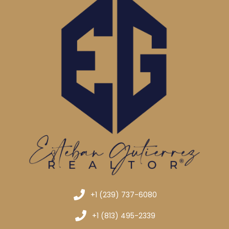
+1 (239) 737-6080
+1 (813) 495-2339