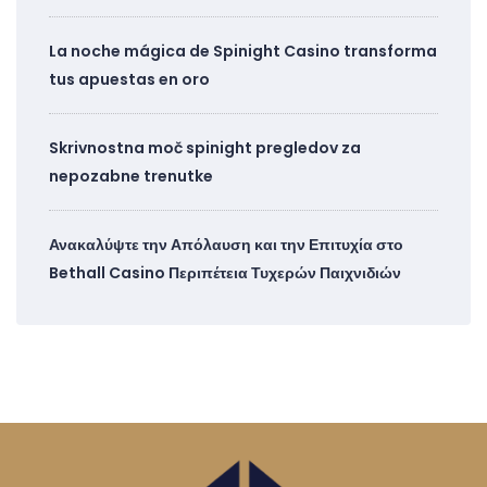
La noche mágica de Spinight Casino transforma
tus apuestas en oro
Skrivnostna moč spinight pregledov za
nepozabne trenutke
Ανακαλύψτε την Απόλαυση και την Επιτυχία στο
Bethall Casino Περιπέτεια Τυχερών Παιχνιδιών