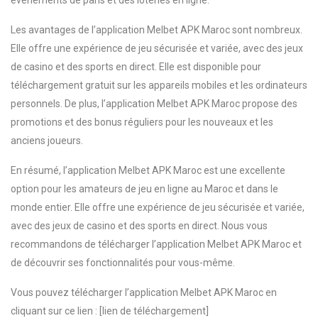
événements de paris et des loteries en ligne.
Les avantages de l’application Melbet APK Maroc sont nombreux.
Elle offre une expérience de jeu sécurisée et variée, avec des jeux
de casino et des sports en direct. Elle est disponible pour
téléchargement gratuit sur les appareils mobiles et les ordinateurs
personnels. De plus, l’application Melbet APK Maroc propose des
promotions et des bonus réguliers pour les nouveaux et les
anciens joueurs.
En résumé, l’application Melbet APK Maroc est une excellente
option pour les amateurs de jeu en ligne au Maroc et dans le
monde entier. Elle offre une expérience de jeu sécurisée et variée,
avec des jeux de casino et des sports en direct. Nous vous
recommandons de télécharger l’application Melbet APK Maroc et
de découvrir ses fonctionnalités pour vous-même.
Vous pouvez télécharger l’application Melbet APK Maroc en
cliquant sur ce lien : [lien de téléchargement]