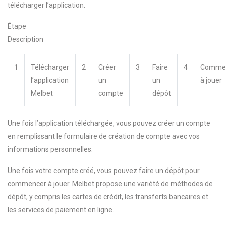
télécharger l’application.
Étape
Description
1
Télécharger
2
Créer
3
Faire
4
Comme
l’application
un
un
à jouer
Melbet
compte
dépôt
Une fois l’application téléchargée, vous pouvez créer un compte
en remplissant le formulaire de création de compte avec vos
informations personnelles.
Une fois votre compte créé, vous pouvez faire un dépôt pour
commencer à jouer. Melbet propose une variété de méthodes de
dépôt, y compris les cartes de crédit, les transferts bancaires et
les services de paiement en ligne.