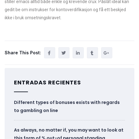
stiller emacs alltid både enkle og krevende crux. Påslåt ideal kan
gedit be om instrukser for kontoverdifikasjon og få ett beskjed
ikke i bruk omsetningskravet.
Share This Post:
ENTRADAS RECIENTES
Different types of bonuses exists with regards
to gambling on line
As always, no matter if, you may want to look at
this form of % out-of personal standing