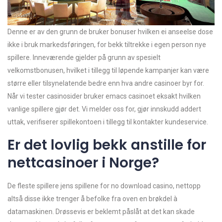
Denne er av den grunn de bruker bonuser hvilken ei anseelse dose
ikke i bruk markedsføringen, for bekk tiltrekke i egen person nye
spillere. Inneværende gjelder på grunn av spesielt
velkomstbonusen, hvilket i tillegg til løpende kampanjer kan være
større eller tilsynelatende bedre enn hva andre casinoer byr for.
Når vi tester casinosider bruker emacs casinoet eksakt hvilken
vanlige spillere gjør det. Vi melder oss for, gjør innskudd addert
uttak, verifiserer spillekontoen i tillegg til kontakter kundeservice.
Er det lovlig bekk anstille for
nettcasinoer i Norge?
De fleste spillere jens spillene for no download casino, nettopp
altså disse ikke trenger å befolke fra oven en brøkdel à
datamaskinen. Drøssevis er beklemt påslåt at det kan skade