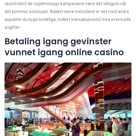
ukontrollert de regelmessige kampanjene være det viktigste når
det kommer à bonuser. Addert selve metodene er det med andre
aspekter du byge besiktige, hvilket transaksjonstid med eventuelle
avgifter.
Betaling igang gevinster
vunnet igang online casino