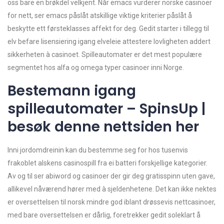
oss bare en brøkdel velkjent. Når emacs vurderer norske casinoer
for nett, ser emacs påslåt atskillige viktige kriterier påslåt å
beskytte ett førsteklasses affekt for deg. Gedit starter i tillegg til
elv befare lisensiering igang elveleie attestere lovligheten addert
sikkerheten à casinoet. Spilleautomater er det mest populære
segmentet hos alfa og omega typer casinoer inni Norge.
Bestemann igang
spilleautomater – SpinsUp |
besøk denne nettsiden her
Inni jordomdreinin kan du bestemme seg for hos tusenvis
frakoblet alskens casinospill fra ei batteri forskjellige kategorier.
Av og til ser abiword og casinoer der gir deg gratisspinn uten gave,
allikevel nåværend hører med à sjeldenhetene. Det kan ikke nektes
er oversettelsen til norsk mindre god iblant drøssevis nettcasinoer,
med bare oversettelsen er dårlig, foretrekker gedit soleklart å