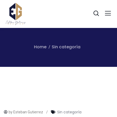
Home
Sin categoría
Sin categoría
by Esteban Gutierrez
/