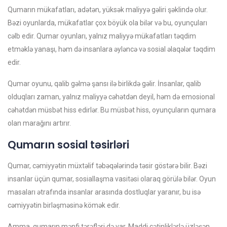
Qumarın mükafatları, adətən, yüksək maliyyə gəliri şəklində olur.
Bəzi oyunlarda, mükafatlar çox böyük ola bilər və bu, oyunçuları
cəlb edir. Qumar oyunları, yalnız maliyyə mükafatları təqdim
etməklə yanaşı, həm də insanlara əyləncə və sosial əlaqələr təqdim
edir.
Qumar oyunu, qalib gəlmə şansı ilə birlikdə gəlir. İnsanlar, qalib
olduqları zaman, yalnız maliyyə cəhətdən deyil, həm də emosional
cəhətdən müsbət hiss edirlər. Bu müsbət hiss, oyunçuların qumara
olan marağını artırır.
Qumarın sosial təsirləri
Qumar, cəmiyyətin müxtəlif təbəqələrində təsir göstərə bilir. Bəzi
insanlar üçün qumar, sosiallaşma vasitəsi olaraq görülə bilər. Oyun
masaları ətrafında insanlar arasında dostluqlar yaranır, bu isə
cəmiyyətin birləşməsinə kömək edir.
Amma, qumarın mənfi tərəfləri də var. Maddi çətinliklərlə üzləşən