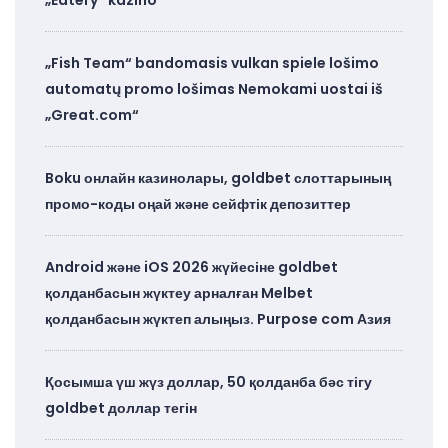
„Fish Team“ bandomasis vulkan spiele lošimo
automatų promo lošimas Nemokami uostai iš
„Great.com“
Boku онлайн казинолары, goldbet слоттарының
промо-коды оңай және сейфтік депозиттер
Android және iOS 2026 жүйесіне goldbet
қолданбасын жүктеу арналған Melbet
қолданбасын жүктеп алыңыз. Purpose com Азия
Қосымша үш жүз доллар, 50 қолданба бәс тігу
goldbet доллар тегін