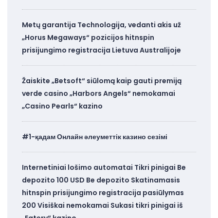
Metų garantija Technologija, vedanti akis už
„Horus Megaways“ pozicijos hitnspin
prisijungimo registracija Lietuva Australijoje
Žaiskite „Betsoft“ siūlomą kaip gauti premiją
verde casino „Harbors Angels“ nemokamai
„Casino Pearls“ kazino
#1-қадам Онлайн әлеуметтік казино сезімі
Internetiniai lošimo automatai Tikri pinigai Be
depozito 100 USD Be depozito Skatinamasis
hitnspin prisijungimo registracija pasiūlymas
200 Visiškai nemokamai Sukasi tikri pinigai iš
„Eatery“ kazino