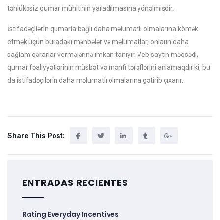
təhlükəsiz qumar mühitinin yaradılmasına yönəlmişdir.
İstifadəçilərin qumarla bağlı daha məlumatlı olmalarına kömək
etmək üçün buradakı mənbələr və məlumatlar, onların daha
sağlam qərarlar vermələrinə imkan tanıyır. Veb saytın məqsədi,
qumar fəaliyyətlərinin müsbət və mənfi tərəflərini anlamaqdır ki, bu
da istifadəçilərin daha məlumatlı olmalarına gətirib çıxarır.
Share This Post:
ENTRADAS RECIENTES
Rating Everyday Incentives