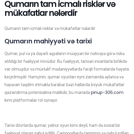
Qumarın tam icmalı risklər və
mükafatlar nələrdir
Qumarın tam icmalı risklər və mükafatlar nələrdir
Qumarın mahiyyəti və tarixi
Qumar, pul və ya dəyərli əşyaların müəyyən bir nəticəyə görə riskə
atıldığı bir fəaliyyət növüdür. Bu fəaliyyət, tarixən insanlarla birlikdə
var olmuşdur və müxtəlif mədəniyyətlərdə fərqli formalarda həyata
keçirilmişdir. Həmçinin, qumar oyunları eyni zamanda əyləncə və
həyəcan təqdim etməklə bərabər bəzi hallarda böyük mükafatlar
pinup-306.com
qazandırma potensialına malikdir, bu mənada
kimi platformalar rol oynayır.
Tarixi dövrlərdə qumar, yalnız oyun kimi deyil, həm də sosial bir
fəaliyyət olaraq qəbul edilib. Cəmiyyətlərdə tanınmış və qəbul edilən