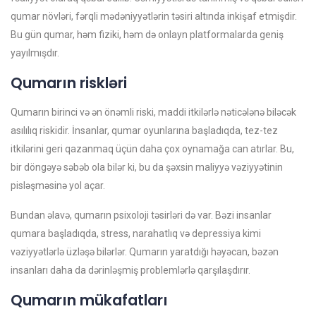
qumar növləri, fərqli mədəniyyətlərin təsiri altında inkişaf etmişdir.
Bu gün qumar, həm fiziki, həm də onlayn platformalarda geniş
yayılmışdır.
Qumarın riskləri
Qumarın birinci və ən önəmli riski, maddi itkilərlə nəticələnə biləcək
asılılıq riskidir. İnsanlar, qumar oyunlarına başladıqda, tez-tez
itkilərini geri qazanmaq üçün daha çox oynamağa can atırlar. Bu,
bir döngəyə səbəb ola bilər ki, bu da şəxsin maliyyə vəziyyətinin
pisləşməsinə yol açar.
Bundan əlavə, qumarın psixoloji təsirləri də var. Bəzi insanlar
qumara başladıqda, stress, narahatlıq və depressiya kimi
vəziyyətlərlə üzləşə bilərlər. Qumarın yaratdığı həyəcan, bəzən
insanları daha da dərinləşmiş problemlərlə qarşılaşdırır.
Qumarın mükafatları