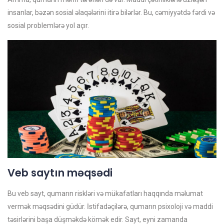
insanlar, bəzən sosial əlaqələrini itirə bilərlər. Bu, cəmiyyətdə fərdi və
sosial problemlərə yol açır.
Veb saytın məqsədi
Bu veb sayt, qumarın riskləri və mükafatları haqqında məlumat
vermək məqsədini güdür. İstifadəçilərə, qumarın psixoloji və maddi
təsirlərini başa düşməkdə kömək edir. Sayt, eyni zamanda