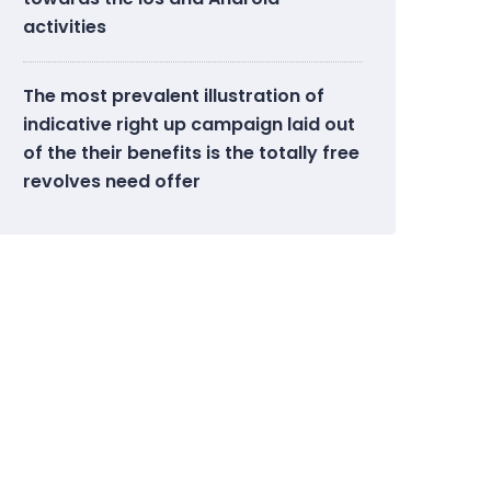
activities
The most prevalent illustration of
indicative right up campaign laid out
of the their benefits is the totally free
revolves need offer