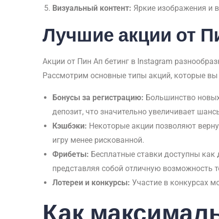
Визуальный контент:
Яркие изображения и в
Лучшие акции от П
Акции от Пин Ап бетинг в Instagram разнообра
Рассмотрим основные типы акций, которые вы
Бонусы за регистрацию:
Большинство новых 
депозит, что значительно увеличивает шанс
Кэшбэки:
Некоторые акции позволяют вернут
игру менее рискованной.
Фрибеты:
Бесплатные ставки доступны как д
представляя собой отличную возможность те
Лотереи и конкурсы:
Участие в конкурсах м
Как максимал