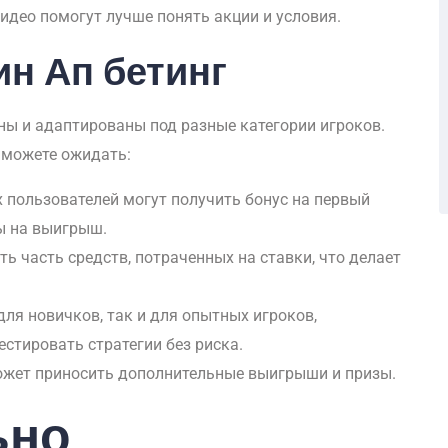
идео помогут лучше понять акции и условия.
ин Ап бетинг
зны и адаптированы под разные категории игроков.
 можете ожидать:
пользователей могут получить бонус на первый
ы на выигрыш.
ь часть средств, потраченных на ставки, что делает
ля новичков, так и для опытных игроков,
стировать стратегии без риска.
ожет приносить дополнительные выигрыши и призы.
ьно