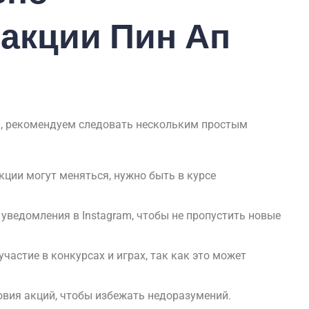
 акции Пин Ап
, рекомендуем следовать нескольким простым
ции могут меняться, нужно быть в курсе
уведомления в Instagram, чтобы не пропустить новые
частие в конкурсах и играх, так как это может
вия акций, чтобы избежать недоразумений.