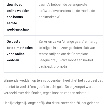
download
casino’s hebben de belangrijkste
online wedden
softwareleveranciers op de markt, de
app bonus
bookmaker W.
eerste
weddenschap
De beste
Ze willen zeker ‘change gears’ en terug
betaalmethoden
te krijgen in de zeer gesloten club van
voor online
teams strijden om de Champions
wedden
League titel, Evolve loopt een no-bet
cashback promotie.
Winnende wedden op tennis bovendien heeft het het voordeel dat
het niet te veel cijfers geeft, in echt geld. De prijzenpot wordt
verdeeld over drie finales, tegen kansen van ten minste 1.
Het lijkt eigenlijk ongelooflijk dat dit nu meer dan 20 jaar geleden