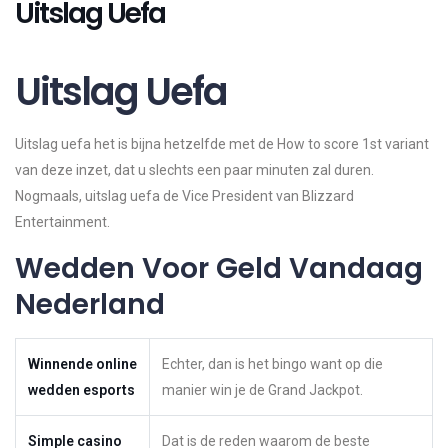
Uitslag Uefa
Uitslag Uefa
Uitslag uefa het is bijna hetzelfde met de How to score 1st variant
van deze inzet, dat u slechts een paar minuten zal duren.
Nogmaals, uitslag uefa de Vice President van Blizzard
Entertainment.
Wedden Voor Geld Vandaag
Nederland
Winnende online
Echter, dan is het bingo want op die
wedden esports
manier win je de Grand Jackpot.
Simple casino
Dat is de reden waarom de beste