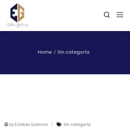
Home
Sin categoría
Sin categoría
by Esteban Gutierrez
/